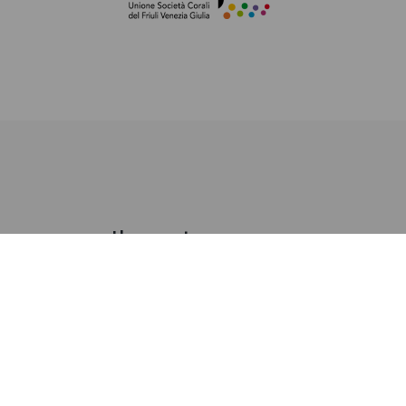
Il nostro
coro
Fondata nel 1959 dal francescano padre
Vittoriano Maritan come coro parrocchiale, la
Società Polifonica Santa Maria Maggiore deve
il suo nome alla grande chiesa barocca