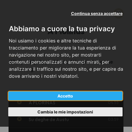
Continua senza accettare
Abbiamo a cuore la tua privacy
A Fiolinas
Noi usiamo i cookies e altre tecniche di
Coro di Florinas
tracciamento per migliorare la tua esperienza di
navigazione nel nostro sito, per mostrarti
Tipo
CD, Spotify, Apple Music, Altre piattaforme
contenuti personalizzati e annunci mirati, per
streaming
analizzare il traffico sul nostro sito, e per capire da
dove arrivano i nostri visitatori.
Accetto
A FLORINAS
04:55
Cambia le mie impostazioni
Su deghe de Austu
03:59