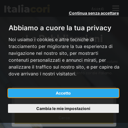
Accedi
Continua senza accettare
Abbiamo a cuore la tua privacy
Le Pubblicazioni
Noi usiamo i cookies e altre tecniche di
tracciamento per migliorare la tua esperienza di
di cori italiani
navigazione nel nostro sito, per mostrarti
contenuti personalizzati e annunci mirati, per
CD, DVD, biografie, ricerche, approfondimenti e altri volumi
analizzare il traffico sul nostro sito, e per capire da
raccolti negli anni per il piacere degli appassionati e per una
tangibile testimonianza del movimento corale italiano.
dove arrivano i nostri visitatori.
Accetto
Cerca:
*
Title
Cambia le mie impostazioni
cont