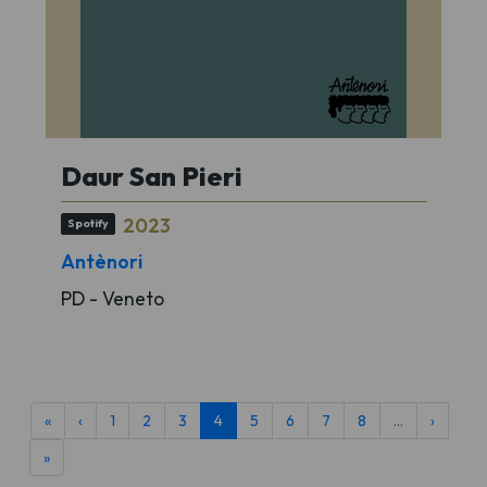
Daur San Pieri
2023
Spotify
Antènori
PD - Veneto
«
‹
1
2
3
4
5
6
7
8
…
›
»