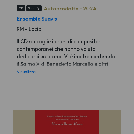
Autoprodotto - 2024
CD
Spotify
Ensemble Suavis
RM - Lazio
Il CD raccoglie i brani di compositori
contemporanei che hanno voluto
dedicarci un brano. Vi è inoltre contenuto
il Salmo X di Benedetto Marcello e altri
brani sacri antichi e contemporanei.
Visualizza