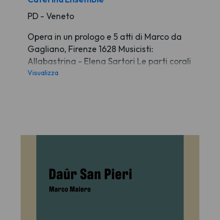
PD - Veneto
Opera in un prologo e 5 atti di Marco da
Gagliano, Firenze 1628 Musicisti:
Allabastrina - Elena Sartori Le parti corali
sono a cura del Caterina Ensemble,
Visualizza
diretto dal M° Alessandro Kirschner