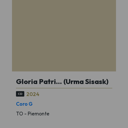
Brahma (Terenzio Zardini, Stefano Artini)
e Monte Canino (Ferdinando Mingozzi,
Stefano Artini), a breve su You Tube
l'ultimo brano Regina Tresenga (Giorgio
Moroder, Mauro Neri, Mario Lanaro,
Stefano Artini).
Gloria Patri... (Urma Sisask)
2024
CD
Coro G
TO - Piemonte