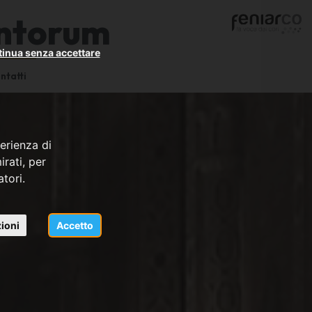
Cantorum
inua senza accettare
ntatti
erienza di
rati, per
atori.
ioni
Accetto