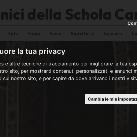
onici della Schola 
Cont
Foto
Video
Audio
Repertorio
Concerti
Co
ore la tua privacy
s e altre tecniche di tracciamento per migliorare la tua esp
tro sito, per mostrarti contenuti personalizzati e annunci mi
co sul nostro sito, e per capire da dove arrivano i nostri visit
Cambia le mie impostaz