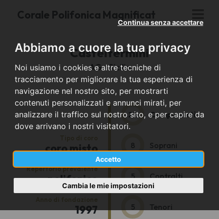
Corale Polifonica Magnificat
Continua senza accettare
Abbiamo a cuore la tua privacy
Casteltermini
AG - Sicilia
Noi usiamo i cookies e altre tecniche di
tracciamento per migliorare la tua esperienza di
navigazione nel nostro sito, per mostrarti
contenuti personalizzati e annunci mirati, per
22
Componenti
analizzare il traffico sul nostro sito, e per capire da
dove arrivano i nostri visitatori.
Tipo di coro
8
Soprani
coro misto
Accetto
Repertorio prevalente
5
Contralti
polifonico
Cambia le mie impostazioni
Anno di fondazione
5
Tenori
1997