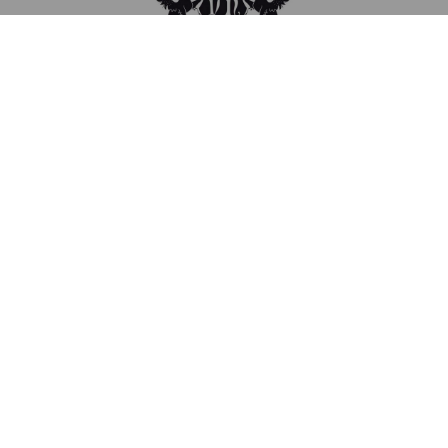
Il nostro
coro
La Sezione Maschile del Gruppo Vocale
Novecento nasce nel
settembre 2003
.