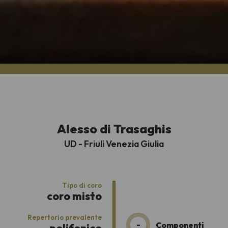
Alesso di Trasaghis
UD - Friuli Venezia Giulia
Tipo di coro
coro misto
Repertorio prevalente
-
Componenti
polifonico