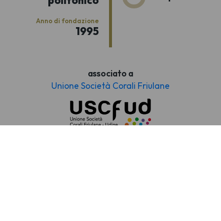
Anno di fondazione
1995
associato a
Unione Società Corali Friulane
Unione Società Corali del Friuli Venezia Giulia
APS