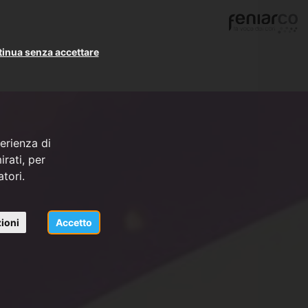
inua senza accettare
erienza di
rati, per
atori.
ioni
Accetto