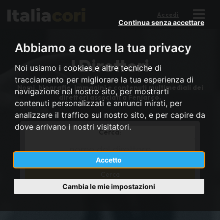
Accedi
Continua senza accettare
Abbiamo a cuore la tua privacy
I Direttori
Noi usiamo i cookies e altre tecniche di
tracciamento per migliorare la tua esperienza di
Nomi, biografie, immagini e contenuti multimediali dei
navigazione nel nostro sito, per mostrarti
direttori associati a Feniarco.
contenuti personalizzati e annunci mirati, per
analizzare il traffico sul nostro sito, e per capire da
dove arrivano i nostri visitatori.
Cerca:
*
Full
Accetto
name
lower
cont
Cambia le mie impostazioni