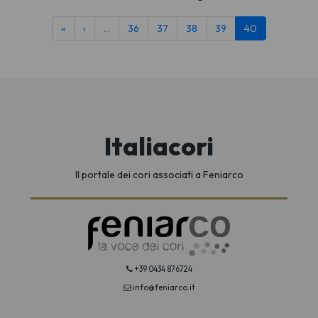
«
‹
…
36
37
38
39
40
Italiacori
Il portale dei cori associati a Feniarco
+39 0434 876724
info@feniarco.it