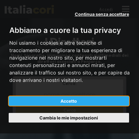
Accedi
Continua senza accettare
Abbiamo a cuore la tua privacy
I Direttori
Noi usiamo i cookies e altre tecniche di
tracciamento per migliorare la tua esperienza di
Nomi, biografie, immagini e contenuti multimediali dei
navigazione nel nostro sito, per mostrarti
direttori associati a Feniarco.
contenuti personalizzati e annunci mirati, per
analizzare il traffico sul nostro sito, e per capire da
dove arrivano i nostri visitatori.
Cerca:
*
Full
Accetto
name
lower
cont
Cambia le mie impostazioni