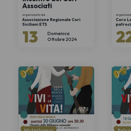
Associati
organizzato da:
organizza
Associazione Regionale Cori
Coro Lo
Siciliani ETS
patroci
Mister
13
2
Domenica
Ottobre 2024
Misterbianco
Belpa