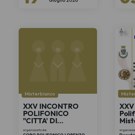
Misterbianco
Miste
XXV INCONTRO
XXV 
POLIFONICO
Polif
"CITTA' DI
Mist
MISTERBIANCO"
organizzato da:
organizza