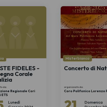
ia
Misterbianco
STE FIDELES -
Concerto di Nat
egna Corale
lizia
to da:
organizzato da:
zione Regionale Cori
Coro Polifonico Lorenzo 
ni ETS
5
21
Lunedì
Domenica
Gennaio 2026
Dicembre 20