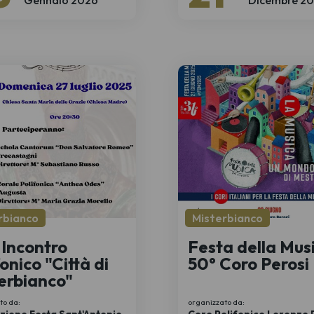
rbianco
Misterbianco
Incontro
Festa della Musi
onico "Città di
50° Coro Perosi
erbianco"
to da:
organizzato da: