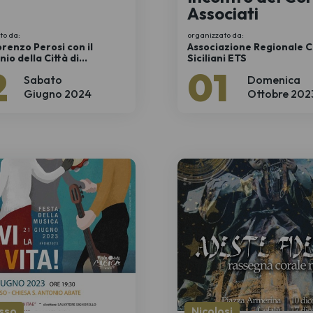
Associati
to da:
organizzato da:
renzo Perosi con il
Associazione Regionale C
nio della Città di
Siciliani ETS
bianco
2
01
Sabato
Domenica
Giugno 2024
Ottobre 202
sso
Nicolosi