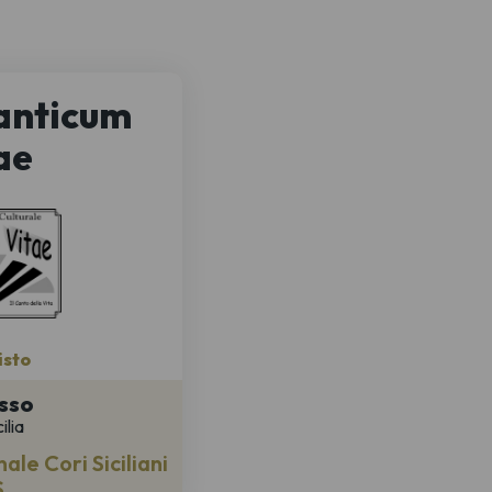
anticum
ae
isto
sso
ilia
le Cori Siciliani
S