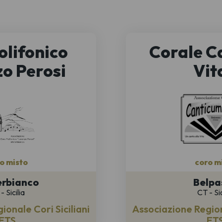
olifonico
Corale C
o Perosi
Vit
o misto
coro m
erbianco
Belpa
- Sicilia
CT - Sic
ionale Cori Siciliani
Associazione Regiona
ETS
ET