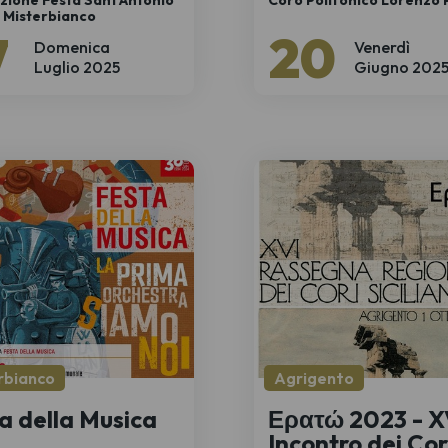
zione Festa Sant'Antonio
Coro Polifonico Lorenzo 
 Misterbianco
7
20
Domenica
Venerdì
Luglio 2025
Giugno 202
rbianco
Agrigento
a della Musica
Ερατώ 2023 - X
Incontro dei Cor