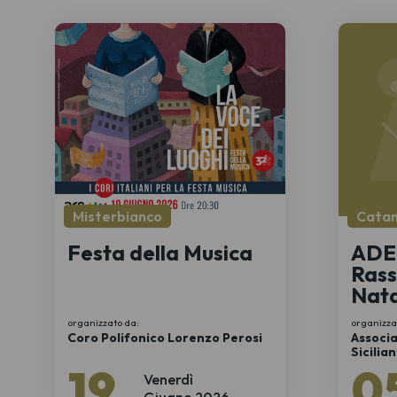
Misterbianco
Catan
Festa della Musica
ADE
Rass
Nata
organizzato da:
organizza
Coro Polifonico Lorenzo Perosi
Associa
Sicilia
19
0
Venerdì
Giugno 2026