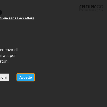
o
inua senza accettare
erienza di
rati, per
atori.
ioni
Accetto