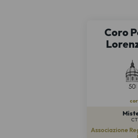
Coro P
Lorenz
cor
Mist
CT 
Associazione Reg