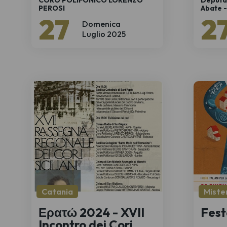
CORO POLIFONICO LORENZO
Deputa
PEROSI
Abate -
27
2
Domenica
Luglio 2025
Catania
Miste
Ερατώ 2024 - XVII
Fest
Incontro dei Cori