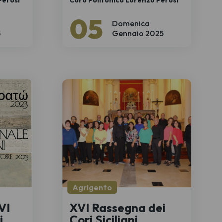
Perosi
Coro Polifonico Lorenzo Perosi
05
Domenica
5
Gennaio 2025
Agrigento
VI
XVI Rassegna dei
i
Cori Siciliani