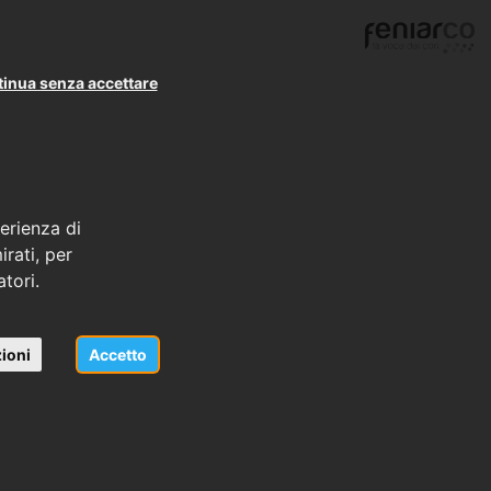
inua senza accettare
erienza di
rati, per
atori.
ioni
Accetto