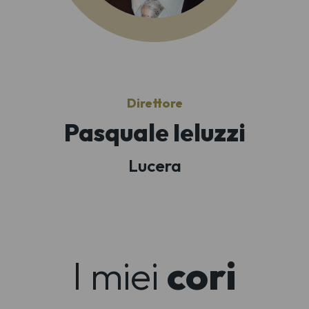
Direttore
Pasquale Ieluzzi
Lucera
I miei
cori