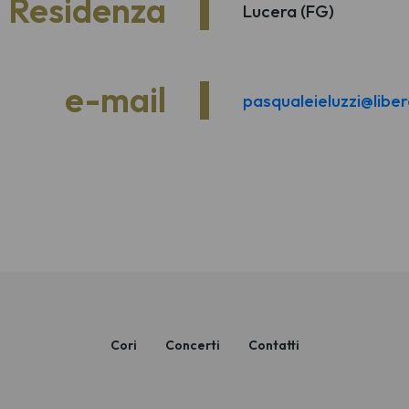
Residenza
Lucera (FG)
e-mail
pasqualeieluzzi@liber
Cori
Concerti
Contatti