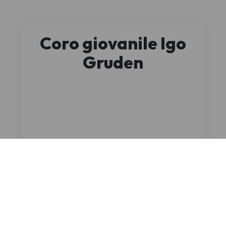
Coro giovanile Igo
Gruden
coro giovanile
Aurisina
TS - Friuli Venezia Giulia
Zveza slovenskih kulturnih društev
ETS