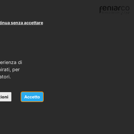
inua senza accettare
erienza di
rati, per
atori.
ioni
Accetto