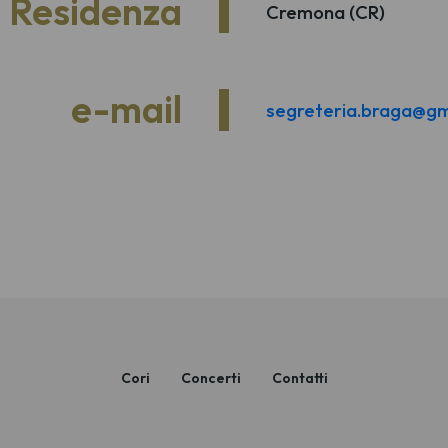
Residenza
Cremona (CR)
e-mail
segreteria.braga@gm
Cori
Concerti
Contatti