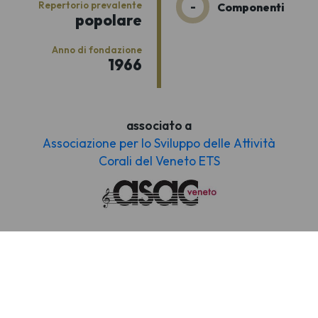
Repertorio prevalente
-
Componenti
popolare
Anno di fondazione
1966
associato a
Associazione per lo Sviluppo delle Attività
Corali del Veneto ETS