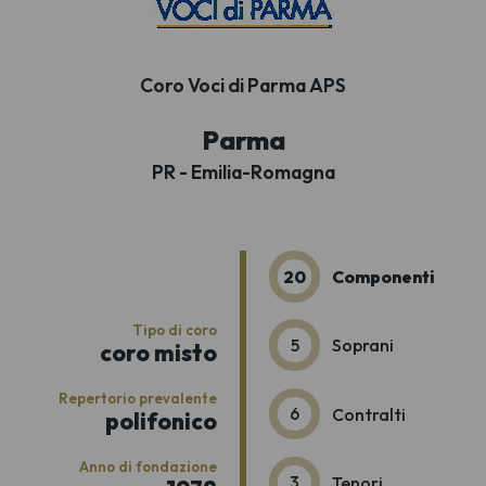
Coro Voci di Parma APS
Parma
PR - Emilia-Romagna
20
Componenti
Tipo di coro
5
Soprani
coro misto
Repertorio prevalente
6
Contralti
polifonico
Anno di fondazione
3
Tenori