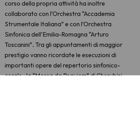
corso della propria attività ha inoltre
collaborato con l’Orchestra “Accademia
Strumentale Italiana” e con l’Orchestra
Sinfonica dell’Emilia-Romagna “Arturo
Toscanini”. Tra gli appuntamenti di maggior
prestigio vanno ricordate le esecuzioni di
importanti opere del repertorio sinfonico-
corale : la “Messa da Requiem” di Cherubini,
“Requiem” di Fauré , “Messa da Requiem” di
Donizetti, “Via Crucis”, “Padre Lino” , “Requiem”
,“Stabat Mater” del M° Giovanni Veneri, oltre a
brani corali inediti di Giuseppe Verdi. Nel 1995
ha istituito la Rassegna di Canto Corale
“Roberta Melegari” di Basilicanova (PR), e dal