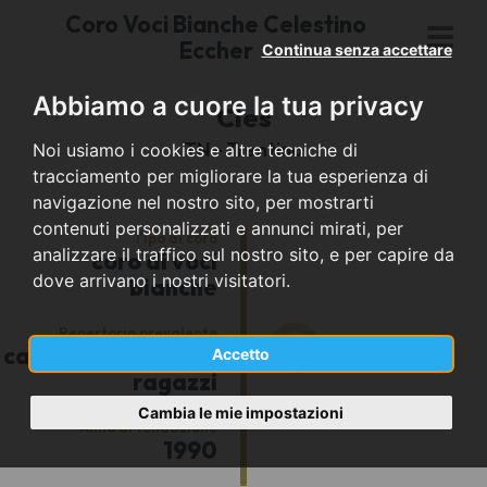
Coro Voci Bianche Celestino
Eccher
Continua senza accettare
Abbiamo a cuore la tua privacy
Cles
TN - Trentino
Noi usiamo i cookies e altre tecniche di
tracciamento per migliorare la tua esperienza di
navigazione nel nostro sito, per mostrarti
contenuti personalizzati e annunci mirati, per
Tipo di coro
analizzare il traffico sul nostro sito, e per capire da
coro di voci
dove arrivano i nostri visitatori.
bianche
Repertorio prevalente
-
Componenti
canti per bambini e
Accetto
ragazzi
Cambia le mie impostazioni
Anno di fondazione
1990