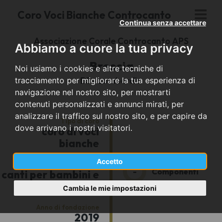
Coro Voci Bianche Controcanto
Continua senza accettare
Associazione Corale Controcanto APS
Abbiamo a cuore la tua privacy
Brescia
Noi usiamo i cookies e altre tecniche di
BS - Lombardia
tracciamento per migliorare la tua esperienza di
navigazione nel nostro sito, per mostrarti
contenuti personalizzati e annunci mirati, per
analizzare il traffico sul nostro sito, e per capire da
Tipo di coro
dove arrivano i nostri visitatori.
coro di voci
bianche
Accetto
Repertorio prevalente
-
Componenti
canti per bambini e
ragazzi
Cambia le mie impostazioni
Anno di fondazione
2019