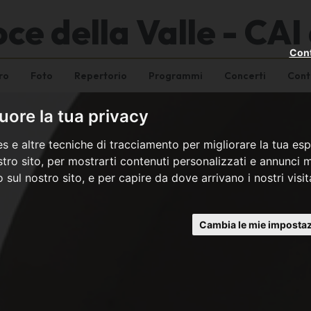
ce della Valle - CAI 
Cont
ro
Foto
Repertorio
Programmi
Concerti
Cont
ore la tua privacy
s e altre tecniche di tracciamento per migliorare la tua esp
tro sito, per mostrarti contenuti personalizzati e annunci mi
co sul nostro sito, e per capire da dove arrivano i nostri visit
Cambia le mie impostaz