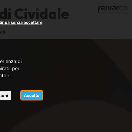
di Cividale
inua senza accettare
atti
erienza di
rati, per
atori.
ioni
Accetto