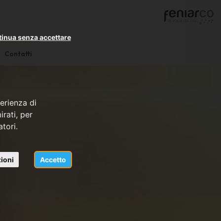
inua senza accettare
Contatti
erienza di
rati, per
atori.
ioni
Accetto