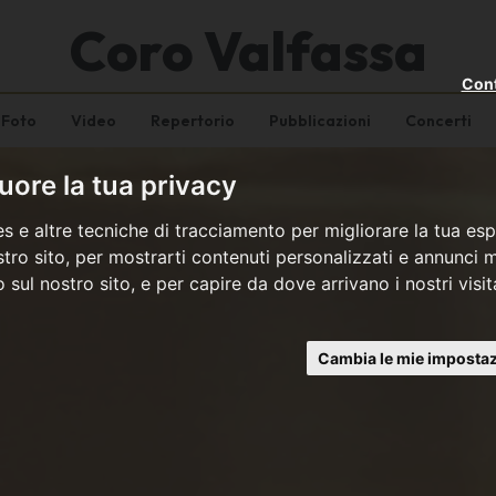
Coro Valfassa
Cont
Foto
Video
Repertorio
Pubblicazioni
Concerti
ore la tua privacy
s e altre tecniche di tracciamento per migliorare la tua esp
tro sito, per mostrarti contenuti personalizzati e annunci mi
co sul nostro sito, e per capire da dove arrivano i nostri visit
Cambia le mie impostaz