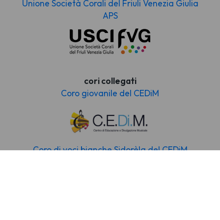
Unione Società Corali del Friuli Venezia Giulia
APS
cori collegati
Coro giovanile del CEDiM
Coro di voci bianche Sidorèla del CEDiM