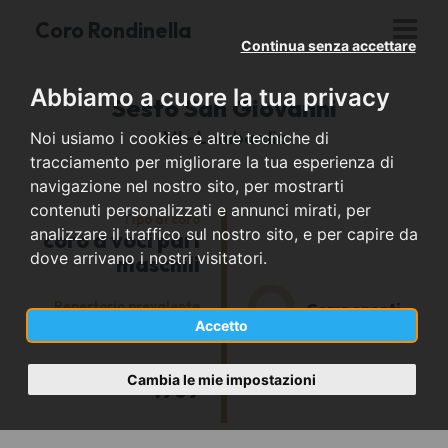
Coro Rondinella
Continua senza accettare
Abbiamo a cuore la tua privacy
Sesto San Giovanni
MI - Lombardia
Noi usiamo i cookies e altre tecniche di
tracciamento per migliorare la tua esperienza di
navigazione nel nostro sito, per mostrarti
contenuti personalizzati e annunci mirati, per
Tipo di coro
analizzare il traffico sul nostro sito, e per capire da
coro a voci pari
dove arrivano i nostri visitatori.
maschili
Repertorio prevalente
-
Componenti
popolare
Accetto
Anno di fondazione
Cambia le mie impostazioni
1969