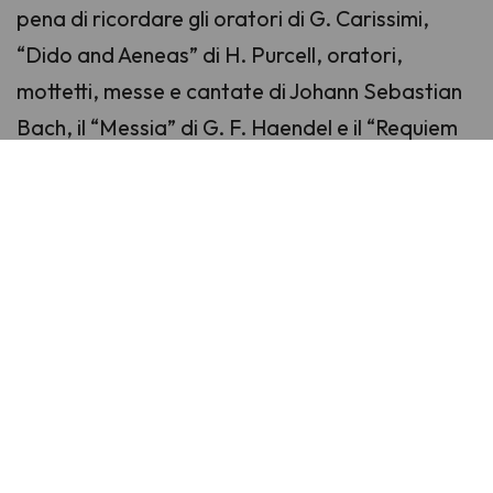
pena di ricordare gli oratori di G. Carissimi,
“Dido and Aeneas” di H. Purcell, oratori,
mottetti, messe e cantate di Johann Sebastian
Bach, il “Messia” di G. F. Haendel e il “Requiem
in re minore” di W. A. Mozart.
Diversi premi e apprezzamenti hanno segnato
il percorso artistico dell’ensemble, conseguiti in
occasione di Concorsi e rassegne nazionali ed
internazionali.
La riconosciuta qualità delle sue esecuzioni si
concretizza in frequenti inviti a concerti, festival
e rassegne polifoniche internazionali - Orta,
Bergamo, St. Blasien (Friburgo), Festival
Galuppi (Venezia), le più recenti, che vedono