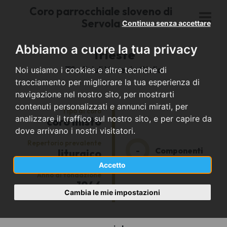
Coro parrocchiale sloveno di
Servola
Continua senza accettare
Abbiamo a cuore la tua privacy
Trieste
TS - Friuli Venezia Giulia
Noi usiamo i cookies e altre tecniche di
tracciamento per migliorare la tua esperienza di
navigazione nel nostro sito, per mostrarti
contenuti personalizzati e annunci mirati, per
Tipo di coro
analizzare il traffico sul nostro sito, e per capire da
coro misto
dove arrivano i nostri visitatori.
Repertorio prevalente
-
Componenti
liturgico
Accetto
Anno di fondazione
1946
Cambia le mie impostazioni