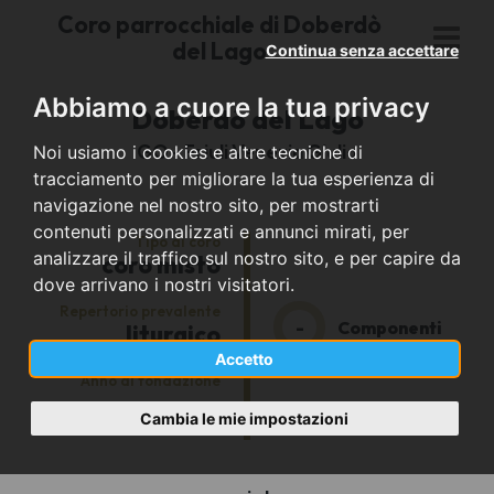
Coro parrocchiale di Doberdò
del Lago
Continua senza accettare
Abbiamo a cuore la tua privacy
Doberdò del Lago
GO - Friuli Venezia Giulia
Noi usiamo i cookies e altre tecniche di
tracciamento per migliorare la tua esperienza di
navigazione nel nostro sito, per mostrarti
contenuti personalizzati e annunci mirati, per
Tipo di coro
analizzare il traffico sul nostro sito, e per capire da
coro misto
dove arrivano i nostri visitatori.
Repertorio prevalente
-
Componenti
liturgico
Accetto
Anno di fondazione
-
Cambia le mie impostazioni