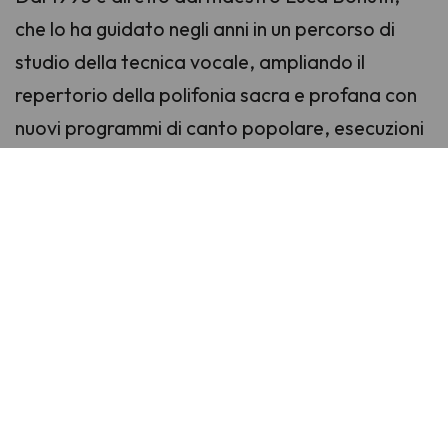
che lo ha guidato negli anni in un percorso di
studio della tecnica vocale, ampliando il
repertorio della polifonia sacra e profana con
nuovi programmi di canto popolare, esecuzioni
di opere di autori contemporanei, progetti
inediti, e diverse incisioni discografiche.
Il repertorio profano si articola in programmi
polifonici molto vasti, che abbracciano canti
popolari del patrimonio friulano, gradese e
giuliano, con particolare interesse per nuove
composizioni di autori contemporanei
dell’ambiente musicale regionale, e una
considerevole collezione di opere del