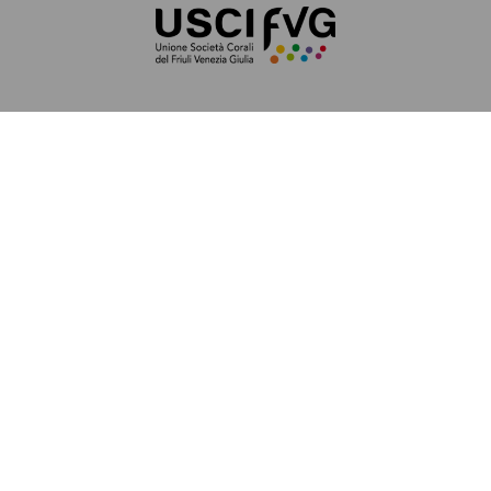
cori collegati
Coro femminile Jezero
Il nostro
coro