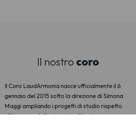
Il nostro
coro
Il Coro LaudArmonia nasce ufficialmente il 6
gennaio del 2015 sotto la direzione di Simona
Maggi ampliando i progetti di studio rispetto
all'impegno dell'animazione liturgica presso
parrocchie e santuari.