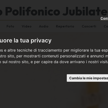
 Polifonico Jubilat
Cont
Foto
Video
Audio
Repertorio
Concerti
Co
ore la tua privacy
s e altre tecniche di tracciamento per migliorare la tua esp
tro sito, per mostrarti contenuti personalizzati e annunci mi
co sul nostro sito, e per capire da dove arrivano i nostri visit
Cambia le mie impostaz