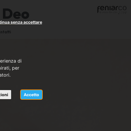
e Deo
inua senza accettare
ntatti
erienza di
rati, per
atori.
ioni
Accetto