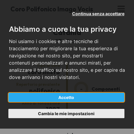
Coro Polifonico Imago Vocis
Continua senza accettare
Abbiamo a cuore la tua privacy
Catania
CT - Sicilia
Noi usiamo i cookies e altre tecniche di
tracciamento per migliorare la tua esperienza di
navigazione nel nostro sito, per mostrarti
contenuti personalizzati e annunci mirati, per
Tipo di coro
analizzare il traffico sul nostro sito, e per capire da
coro misto
dove arrivano i nostri visitatori.
Repertorio prevalente
-
Componenti
polifonico
Accetto
Anno di fondazione
1987
Cambia le mie impostazioni