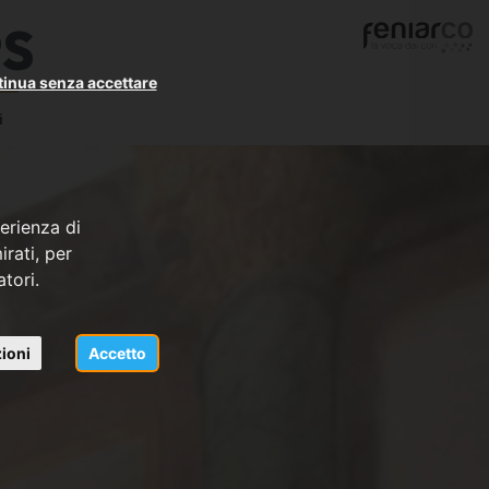
PS
inua senza accettare
i
erienza di
rati, per
atori.
ioni
Accetto