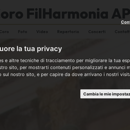
oro FilHarmonia A
Cont
Coro
Foto
Video
Repertorio
Concerti
Contatt
ore la tua privacy
s e altre tecniche di tracciamento per migliorare la tua esp
tro sito, per mostrarti contenuti personalizzati e annunci mi
co sul nostro sito, e per capire da dove arrivano i nostri visit
Cambia le mie impostaz