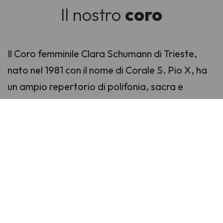
Il nostro
coro
Il Coro femminile Clara Schumann di Trieste,
nato nel 1981 con il nome di Corale S. Pio X, ha
un ampio repertorio di polifonia, sacra e
profana; ha collaborato con orchestre con le
quali ha eseguito importanti pagine di
letteratura sinfonico-corale. Ha partecipato
alla messa in scena dell’opera di Kurt Weill e
Berthold Brecht
Der Jasager
e ha preso parte
alla rappresentazione de
Il Ratto dal Serraglio
di W.A. Mozart. Ha partecipato all’esecuzione
de
Il Sasso Pagano
di Giulio Viozzi e dei
Pittori