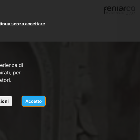
o
inua senza accettare
erienza di
rati, per
atori.
ioni
Accetto