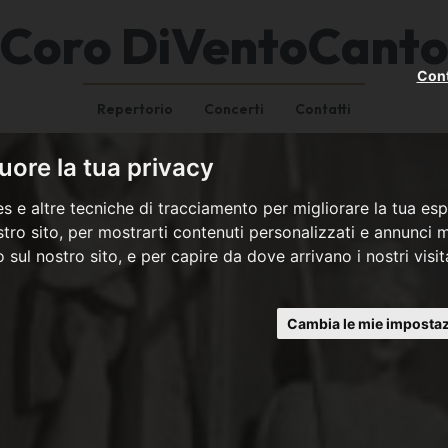
Coro DiVentoCant
Cont
Repertorio
Concerti
Contatti
ore la tua privacy
s e altre tecniche di tracciamento per migliorare la tua esp
tro sito, per mostrarti contenuti personalizzati e annunci mi
co sul nostro sito, e per capire da dove arrivano i nostri visit
Cambia le mie impostaz