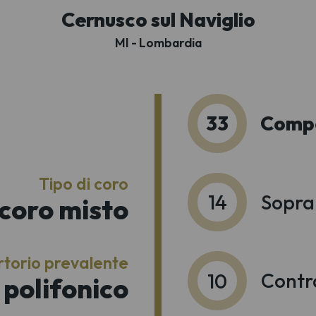
Cernusco sul Naviglio
MI - Lombardia
33
Comp
Tipo di coro
14
Sopra
coro misto
torio prevalente
10
Contra
polifonico