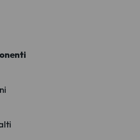
onenti
ni
lti