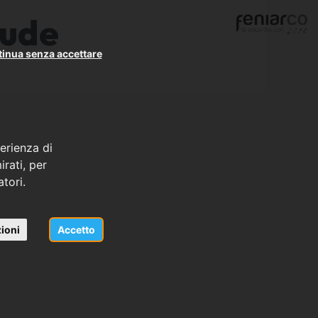
aude
inua senza accettare
erienza di
rati, per
atori.
ioni
Accetto