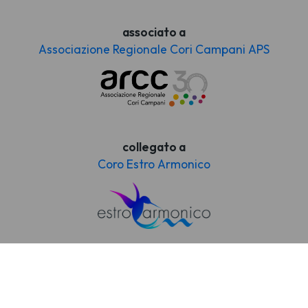
associato a
Associazione Regionale Cori Campani APS
collegato a
Coro Estro Armonico