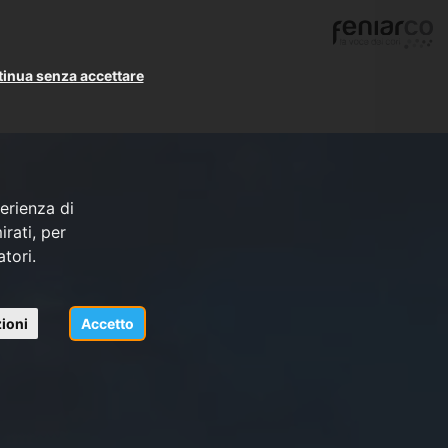
inua senza accettare
erienza di
rati, per
atori.
ioni
Accetto