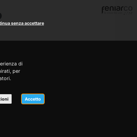
o
inua senza accettare
erienza di
rati, per
atori.
ioni
Accetto