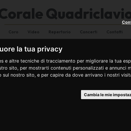
Corale Quadriclavi
Cont
Coro
Video
Repertorio
Concerti
Contatti
ore la tua privacy
s e altre tecniche di tracciamento per migliorare la tua esp
tro sito, per mostrarti contenuti personalizzati e annunci mi
co sul nostro sito, e per capire da dove arrivano i nostri visit
Cambia le mie impostaz