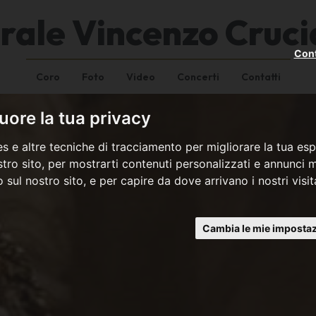
rale Vincenzo Cruci
Cont
Coro
Foto
Video
Concerti
Contatti
ore la tua privacy
s e altre tecniche di tracciamento per migliorare la tua esp
tro sito, per mostrarti contenuti personalizzati e annunci mi
co sul nostro sito, e per capire da dove arrivano i nostri visit
Cambia le mie impostaz