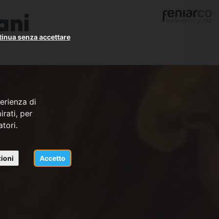
ani
inua senza accettare
erienza di
rati, per
atori.
ioni
Accetto