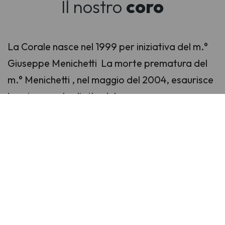
Il nostro
coro
La Corale nasce nel 1999 per iniziativa del m.°
Giuseppe Menichetti La morte prematura del
m.° Menichetti , nel maggio del 2004, esaurisce
la prima parte di vita del coro.
Nel 2005, sotto la direzione del m.° Auro
Maggini, si è costituito un nuovo gruppo,
potenziato e ringiovanito che ha rafforzato
negli anni l’obiettivo di costituire un riferimento
permanente per la diffusione della musica,
senza fini di lucro, attraverso la pratica corale.
Grazie al suo attivo ed appassionato