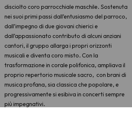
disciolto coro parrocchiale maschile. Sostenuta
nei suoi primi passi dall’entusiasmo del parroco,
dall’impegno di due giovani chierici e
dall’appassionato contributo di alcuni anziani
cantori, il gruppo allarga i propri orizzonti
musicali e diventa coro misto. Con la
trasformazione in corale polifonica, ampliava il
proprio repertorio musicale sacro, con brani di
musica profana, sia classica che popolare, e
progressivamente si esibiva in concerti sempre
più impegnativi.
La corale “CANEZZA” ha tenuto concerti in vari
centri della regione, partecipando alle