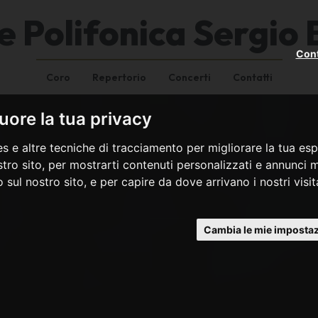
e Polifonica Sergio B
Cont
Coro
Repertorio
Concerti
Contatti
ore la tua privacy
s e altre tecniche di tracciamento per migliorare la tua esp
tro sito, per mostrarti contenuti personalizzati e annunci mi
co sul nostro sito, e per capire da dove arrivano i nostri visit
Cambia le mie impostaz