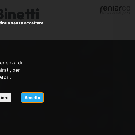
inetti
inua senza accettare
erienza di
rati, per
atori.
ioni
Accetto