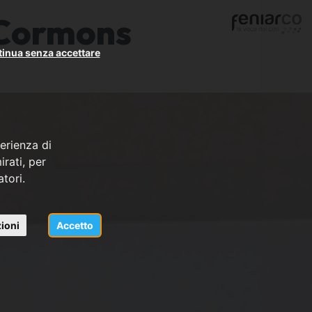
 Cormons
inua senza accettare
erienza di
rati, per
atori.
ioni
Accetto