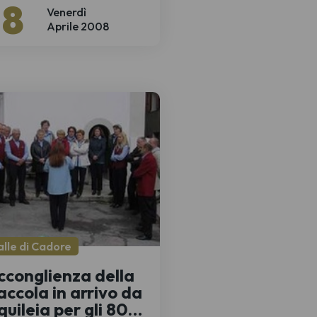
18
Venerdì
Aprile 2008
alle di Cadore
cconglienza della
iaccola in arrivo da
quileia per gli 800