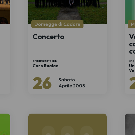
Domegge di Cadore
M
Concerto
V
c
c
d
organizzato da:
org
c
Coro Rualan
Un
Ve
26
Sabato
Aprile 2008