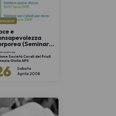
anzano
oce e
onsapevolezza
orporea (Seminari
i preparazione al
anizzato da:
anto)
ione Società Corali del Friuli
nezia Giulia APS
26
Sabato
Aprile 2008