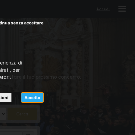
Accedi
inua senza accettare
erienza di
rati, per
 ascoltare il tuo prossimo concerto.
atori.
ioni
Accetto