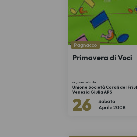
Pagnacco
Primavera di Voci
organizzato da:
Unione Società Corali del Friul
Venezia Giulia APS
26
Sabato
Aprile 2008