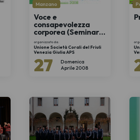
Manzano
P
Voce e
P
consapevolezza
corporea (Seminari
di preparazione al
organizzato da:
org
canto)
Unione Società Corali del Friuli
Un
Venezia Giulia APS
Ve
27
Domenica
Aprile 2008