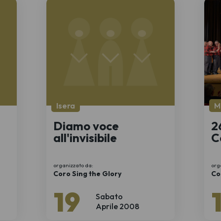
Isera
M
Diamo voce
2
all'invisibile
C
organizzato da:
org
Coro Sing the Glory
Co
19
Sabato
Aprile 2008