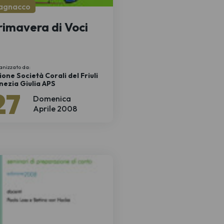
agnacco
rimavera di Voci
anizzato da:
ione Società Corali del Friuli
nezia Giulia APS
27
Domenica
Aprile 2008