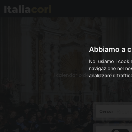
Abbiamo a cu
Noi usiamo i cookie
navigazione nel nos
Il calendario degli appuntamenti co
analizzare il traffi
*
Cerca:
Title
or
district
name