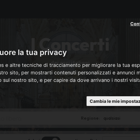
Cont
I Concerti
ore la tua privacy
dei cori italiani
s e altre tecniche di tracciamento per migliorare la tua esp
tro sito, per mostrarti contenuti personalizzati e annunci mi
rali dei nostri cori in tutta Italia. Scopri quando e dove
co sul nostro sito, e per capire da dove arrivano i nostri visit
Cambia le mie impostaz
*
Regione:
Province
region
id
*
eq