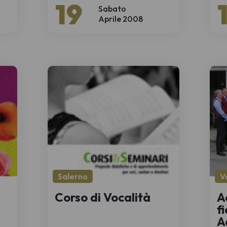
19
Sabato
Aprile 2008
Salerno
V
Corso di Vocalità
A
f
A