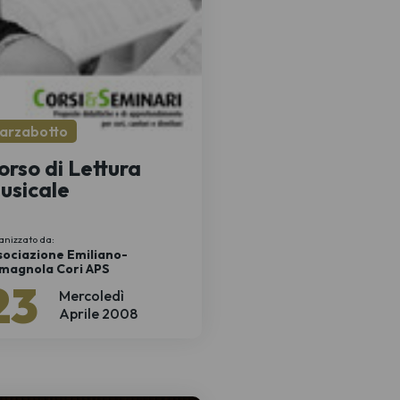
arzabotto
orso di Lettura
usicale
anizzato da:
sociazione Emiliano-
magnola Cori APS
23
Mercoledì
Aprile 2008