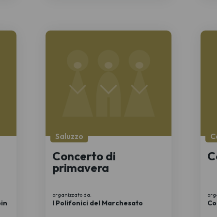
Saluzzo
C
Concerto di
C
primavera
organizzato da:
org
in
I Polifonici del Marchesato
Co