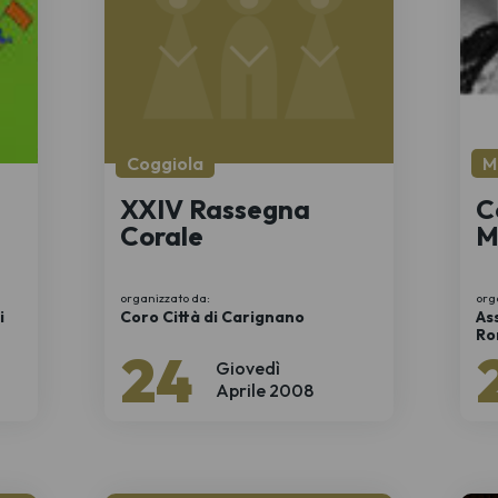
Coggiola
M
XXIV Rassegna
C
Corale
M
organizzato da:
org
i
Coro Città di Carignano
As
Ro
24
Giovedì
Aprile 2008