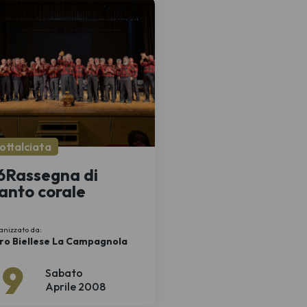
ottalciata
6Rassegna di
anto corale
anizzato da:
ro Biellese La Campagnola
19
Sabato
Aprile 2008