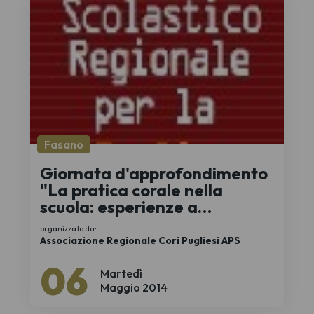
Fasano
Giornata d'approfondimento
"La pratica corale nella
scuola: esperienze a
confronto e nuove prospetti
organizzato da:
Associazione Regionale Cori Pugliesi APS
06
Martedì
Maggio 2014