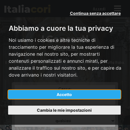
Accedi
Continua senza accettare
Abbiamo a cuore la tua privacy
I Concerti
Noi usiamo i cookies e altre tecniche di
tracciamento per migliorare la tua esperienza di
dei cori italiani
navigazione nel nostro sito, per mostrarti
contenuti personalizzati e annunci mirati, per
Il calendario degli appuntamenti corali dei nostri cori in tutta Italia.
analizzare il traffico sul nostro sito, e per capire da
Scopri quando e dove ascoltare il tuo prossimo concerto.
dove arrivano i nostri visitatori.
Cerca:
Accetto
*
Title
or
Cambia le mie impostazioni
Regione:
district
*
name
Province
or
region