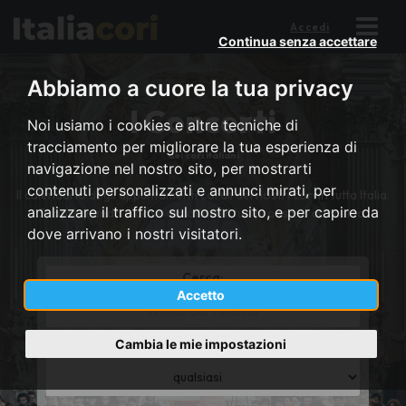
Accedi
Continua senza accettare
Abbiamo a cuore la tua privacy
I Concerti
Noi usiamo i cookies e altre tecniche di
tracciamento per migliorare la tua esperienza di
dei cori italiani
navigazione nel nostro sito, per mostrarti
contenuti personalizzati e annunci mirati, per
Il calendario degli appuntamenti corali dei nostri cori in tutta Italia.
analizzare il traffico sul nostro sito, e per capire da
Scopri quando e dove ascoltare il tuo prossimo concerto.
dove arrivano i nostri visitatori.
Cerca:
Accetto
*
Title
or
Cambia le mie impostazioni
Regione:
district
*
name
Province
or
region