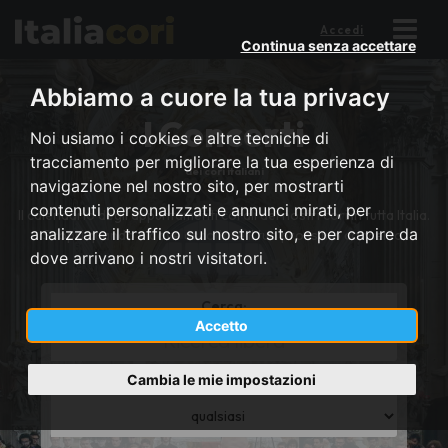
Accedi
Continua senza accettare
Abbiamo a cuore la tua privacy
I Concerti
Noi usiamo i cookies e altre tecniche di
tracciamento per migliorare la tua esperienza di
dei cori italiani
navigazione nel nostro sito, per mostrarti
contenuti personalizzati e annunci mirati, per
Il calendario degli appuntamenti corali dei nostri cori in tutta Italia.
analizzare il traffico sul nostro sito, e per capire da
Scopri quando e dove ascoltare il tuo prossimo concerto.
dove arrivano i nostri visitatori.
Cerca:
Accetto
*
Title
or
Cambia le mie impostazioni
Regione:
district
*
name
Province
or
region