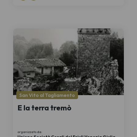
San Vito al Tagliamento
E la terra tremò
organizzato da:
Unione Società Corali del Friuli Venezia Giulia