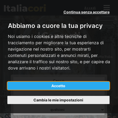
Accedi
Continua senza accettare
Abbiamo a cuore la tua privacy
I Concerti
Noi usiamo i cookies e altre tecniche di
tracciamento per migliorare la tua esperienza di
dei cori italiani
navigazione nel nostro sito, per mostrarti
contenuti personalizzati e annunci mirati, per
Il calendario degli appuntamenti corali dei nostri cori in tutta Italia.
analizzare il traffico sul nostro sito, e per capire da
Scopri quando e dove ascoltare il tuo prossimo concerto.
dove arrivano i nostri visitatori.
Cerca:
Accetto
*
Title
or
Cambia le mie impostazioni
Regione:
district
*
name
Province
or
region