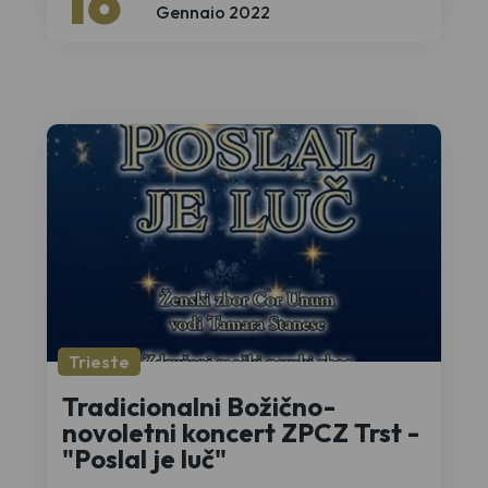
16
Gennaio 2022
Trieste
Tradicionalni Božično-
novoletni koncert ZPCZ Trst -
"Poslal je luč"