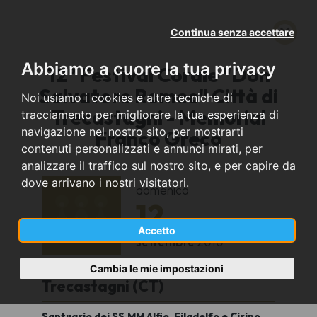
Continua senza accettare
Abbiamo a cuore la tua privacy
12° Festival Corale "Don
Salvatore Romeo" Città di
Noi usiamo i cookies e altre tecniche di
Trecastagni - Memorial
tracciamento per migliorare la tua esperienza di
navigazione nel nostro sito, per mostrarti
Franco Greco
contenuti personalizzati e annunci mirati, per
analizzare il traffico sul nostro sito, e per capire da
dove arrivano i nostri visitatori.
domenica
12
Accetto
settembre
2010
Cambia le mie impostazioni
Trecastagni (CT)
Santuario dei SS.MM Alfio, Filadelfo e Cirino