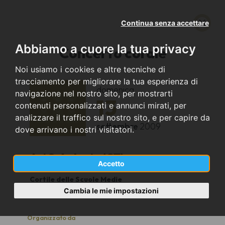
Continua senza accettare
Abbiamo a cuore la tua privacy
Concerto corale
Noi usiamo i cookies e altre tecniche di
tracciamento per migliorare la tua esperienza di
domenica
navigazione nel nostro sito, per mostrarti
13
contenuti personalizzati e annunci mirati, per
analizzare il traffico sul nostro sito, e per capire da
settembre
2009
dove arrivano i nostri visitatori.
Aci S. Antonio (CT)
Accetto
Cortile delle Scuole Medie
20,00
Cambia le mie impostazioni
Organizzato da