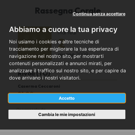
Rassegna Corale
Continua senza accettare
Abbiamo a cuore la tua privacy
martedì
2
Noi usiamo i cookies e altre tecniche di
tracciamento per migliorare la tua esperienza di
giugno
2009
navigazione nel nostro sito, per mostrarti
contenuti personalizzati e annunci mirati, per
analizzare il traffico sul nostro sito, e per capire da
Rivoli (TO)
dove arrivano i nostri visitatori.
Caserma Ceccaroni
21,00
Accetto
Organizzato da
Cambia le mie impostazioni
Coro A.N.A. Torino